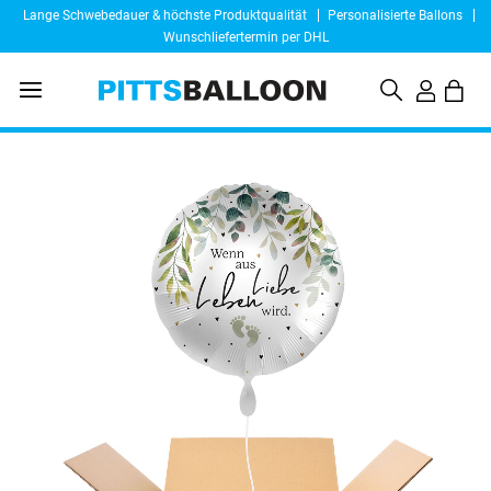
Lange Schwebedauer & höchste Produktqualität
Personalisierte Ballons
Wunschliefertermin per DHL