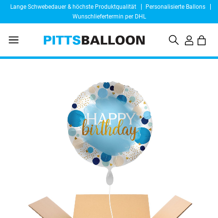
Lange Schwebedauer & höchste Produktqualität
Personalisierte Ballons
Wunschliefertermin per DHL