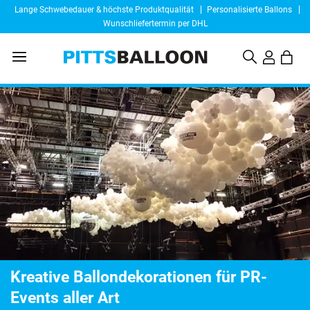
Lange Schwebedauer & höchste Produktqualität
Personalisierte Ballons
Wunschliefertermin per DHL
Kreative Ballondekorationen für PR-
Events aller Art