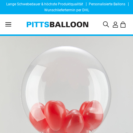
Lange Schwebedauer & höchste Produktqualität
Personalisierte Ballons
Wunschliefertermin per DHL