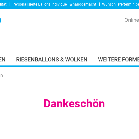
ität
Personalisierte Ballons
individuell & handgemacht
Wunschliefertermin p
Onlin
EN
RIESENBALLONS & WOLKEN
WEITERE FORME
ön
Dankeschön