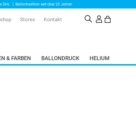
er DHL
Ballontradition seit über 25 Jahren
eshop
Stores
Kontakt
N & FARBEN
BALLONDRUCK
HELIUM