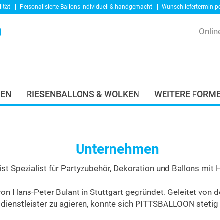
ität
Personalisierte Ballons
individuell & handgemacht
Wunschliefertermin p
Onlin
DEN
RIESENBALLONS & WOLKEN
WEITERE FORME
Unternehmen
 Spezialist für Partyzubehör, Dekoration und Ballons mit Ha
Hans-Peter Bulant in Stuttgart gegründet. Geleitet von der
tdienstleister zu agieren, konnte sich PITTSBALLOON stetig 