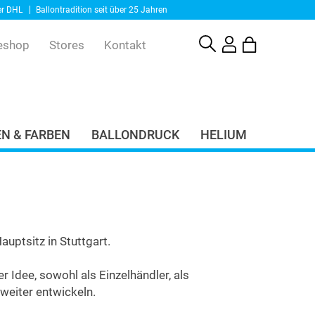
er DHL
Ballontradition seit über 25 Jahren
eshop
Stores
Kontakt
N & FARBEN
BALLONDRUCK
HELIUM
uptsitz in Stuttgart.
 Idee, sowohl als Einzelhändler, als
weiter entwickeln.