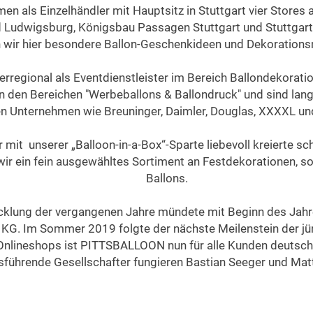
en als Einzelhändler mit Hauptsitz in Stuttgart vier Stores
nd Ludwigsburg, Königsbau Passagen Stuttgart und Stuttgart
 wir hier besondere Ballon-Geschenkideen und Dekorationsm
egional als Eventdienstleister im Bereich Ballondekoration 
n den Bereichen "Werbeballons & Ballondruck" und sind lang
n Unternehmen wie Breuninger, Daimler, Douglas, XXXXL und
r mit unserer „Balloon-in-a-Box“-Sparte liebevoll kreierte 
wir ein fein ausgewähltes Sortiment an Festdekorationen, s
Ballons.
klung der vergangenen Jahre mündete mit Beginn des Jahr
. Im Sommer 2019 folgte der nächste Meilenstein der jün
Onlineshops ist PITTSBALLOON nun für alle Kunden deutschl
sführende Gesellschafter fungieren Bastian Seeger und Mat