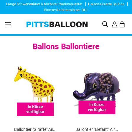
Lange Schwebedauer & höchste Produktqualität
Personalisierte Ballons
Wunschliefertermin per DHL
Ballons Ballontiere
In Kürze
In Kürze
verfügbar
verfügbar
Ballontier "Giraffe" Air...
Ballontier "Elefant" Air...