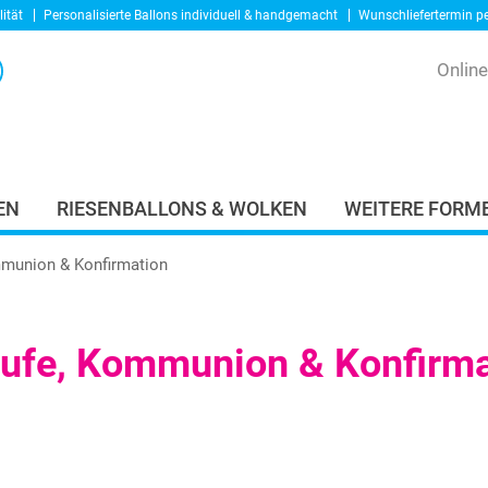
ität
Personalisierte Ballons
individuell & handgemacht
Wunschliefertermin p
Onlin
EN
RIESENBALLONS & WOLKEN
WEITERE FORME
munion & Konfirmation
ufe, Kommunion & Konfirma