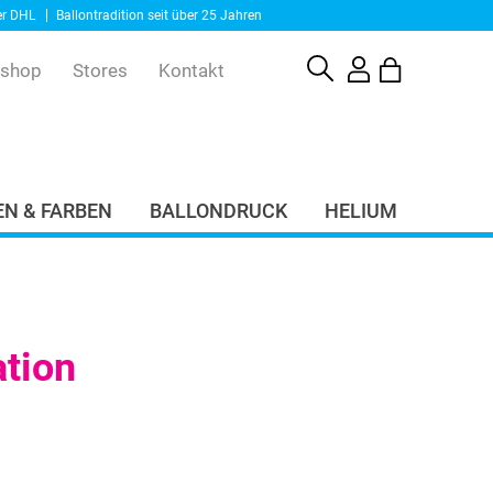
er DHL
Ballontradition seit über 25 Jahren
eshop
Stores
Kontakt
N & FARBEN
BALLONDRUCK
HELIUM
tion