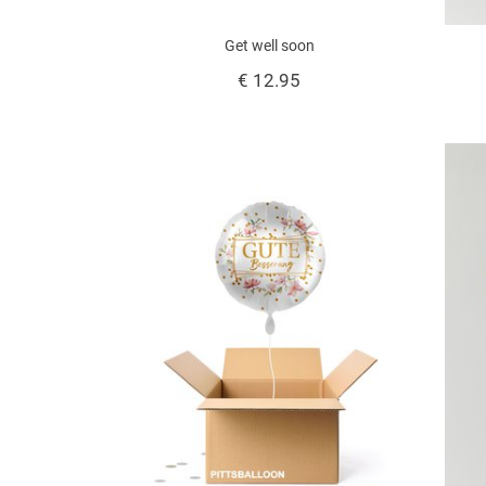
Get well soon
€ 12.95