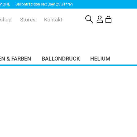
er DHL
Ballontradition seit über 25 Jahren
eshop
Stores
Kontakt
N & FARBEN
BALLONDRUCK
HELIUM