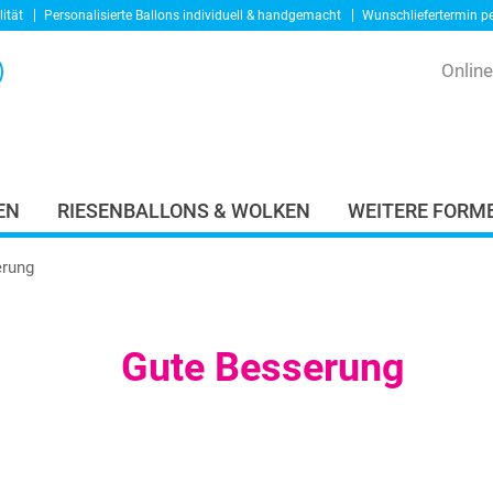
ität
Personalisierte Ballons
individuell & handgemacht
Wunschliefertermin p
Onlin
EN
RIESENBALLONS & WOLKEN
WEITERE FORME
erung
Gute Besserung