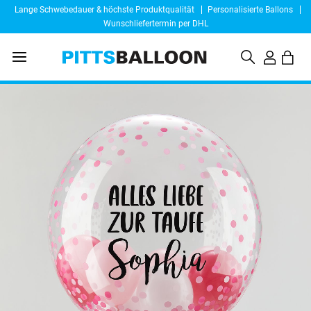
Lange Schwebedauer & höchste Produktqualität
Personalisierte Ballons
Wunschliefertermin per DHL