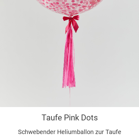
Taufe Pink Dots
Schwebender Heliumballon zur Taufe