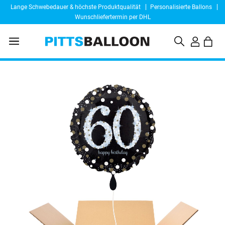
Lange Schwebedauer & höchste Produktqualität
Personalisierte Ballons
Wunschliefertermin per DHL