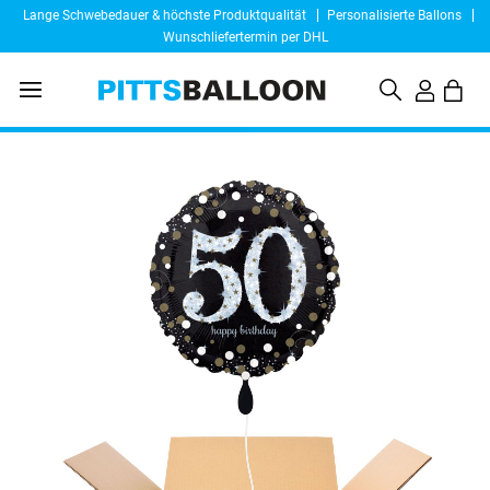
Lange Schwebedauer & höchste Produktqualität
Personalisierte Ballons
Wunschliefertermin per DHL