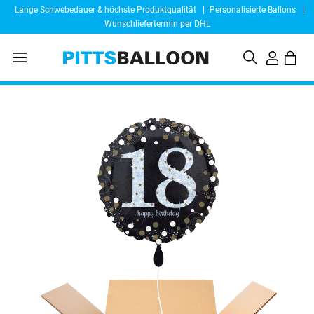
Lange Schwebedauer & höchste Produktqualität
Personalisierte Ballons
Wunschliefertermin per DHL