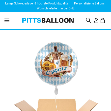
Lange Schwebedauer & höchste Produktqualität
Personalisierte Ballons
Wunschliefertermin per DHL