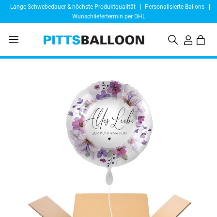
Lange Schwebedauer & höchste Produktqualität
Personalisierte Ballons
Wunschliefertermin per DHL