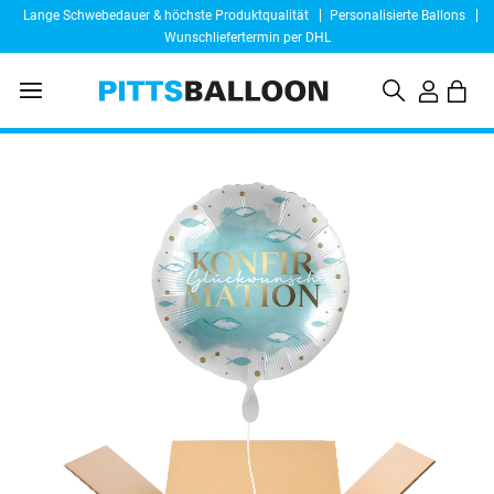
Lange Schwebedauer & höchste Produktqualität
Personalisierte Ballons
Wunschliefertermin per DHL