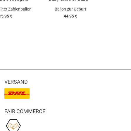
llter Zahlenballon
Ballon zur Geburt
Zum Geburt
15,95 €
44,95 €
1
VERSAND
FAIR COMMERCE