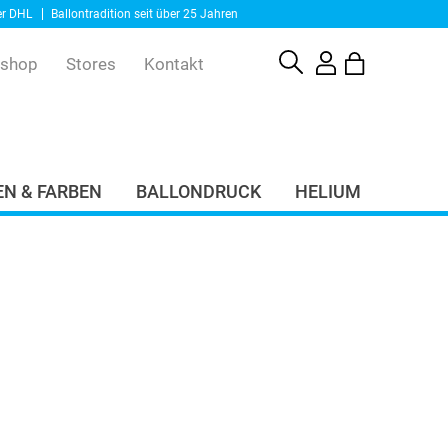
er DHL
Ballontradition seit über 25 Jahren
eshop
Stores
Kontakt
N & FARBEN
BALLONDRUCK
HELIUM