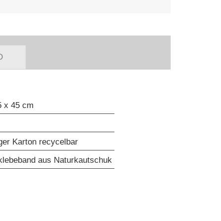
O
5 x 45 cm
iger Karton recycelbar
klebeband aus Naturkautschuk