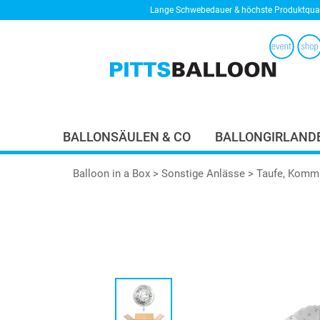
Lange Schwebedauer & höchste Produktqual
BALLONSÄULEN & CO
BALLONGIRLAND
Balloon in a Box
>
Sonstige Anlässe
>
Taufe, Kommu