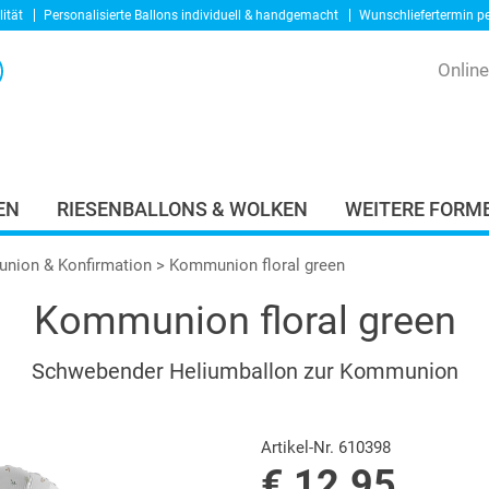
ität
Personalisierte Ballons
individuell & handgemacht
Wunschliefertermin p
Onlin
EN
RIESENBALLONS & WOLKEN
WEITERE FORME
nion & Konfirmation
> Kommunion floral green
Kommunion floral green
Schwebender Heliumballon zur Kommunion
Artikel-Nr. 610398
€ 12.95