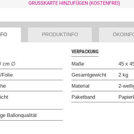
GRUSSKARTE HINZUFÜGEN (KOSTENFREI)
NFO
PRODUKTINFO
ÖKOINF
VERPACKUNG
 / cm ∅
Maße
45 x 4
/Folie
Gesamtgewicht
2 kg
che
Material
2-well
icht
Paketband
Papier
ge Ballonqualität