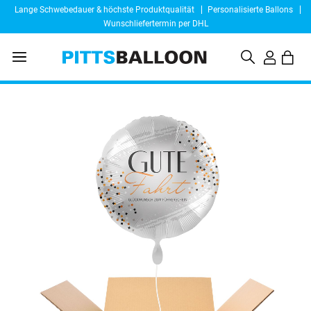
Lange Schwebedauer & höchste Produktqualität
Personalisierte Ballons
Wunschliefertermin per DHL