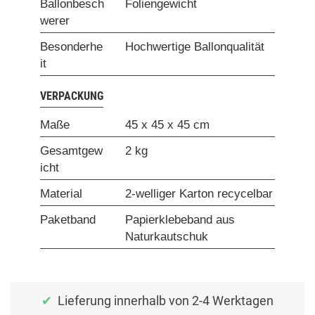
Ballonbesch
Foliengewicht
werer
Besonderhe
Hochwertige Ballonqualität
it
VERPACKUNG
Maße
45 x 45 x 45 cm
Gesamtgew
2 kg
icht
Material
2-welliger Karton recycelbar
Paketband
Papierklebeband aus
Naturkautschuk
Lieferung innerhalb von 2-4 Werktagen