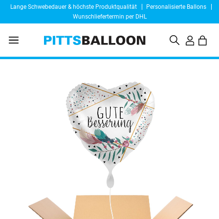
Lange Schwebedauer & höchste Produktqualität
Personalisierte Ballons
Wunschliefertermin per DHL