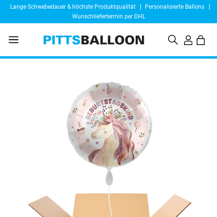
Lange Schwebedauer & höchste Produktqualität
Personalisierte Ballons
Wunschliefertermin per DHL