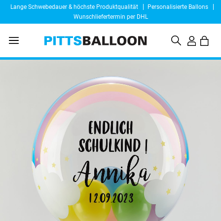
Lange Schwebedauer & höchste Produktqualität
Personalisierte Ballons
Wunschliefertermin per DHL