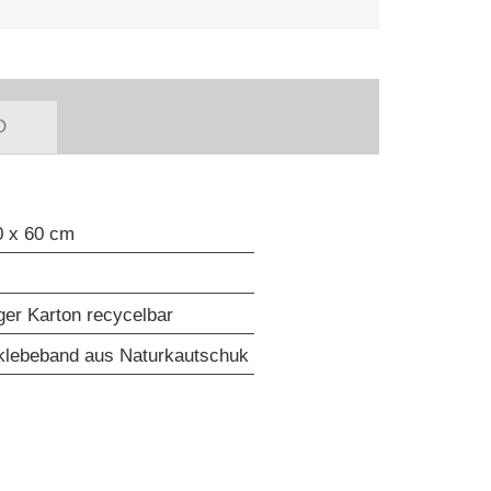
O
0 x 60 cm
iger Karton recycelbar
klebeband aus Naturkautschuk