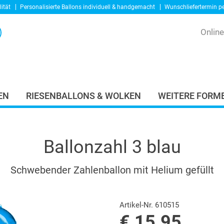
ität
Personalisierte Ballons
individuell & handgemacht
Wunschliefertermin p
Onlin
EN
RIESENBALLONS & WOLKEN
WEITERE FORME
Ballonzahl 3 blau
Schwebender Zahlenballon mit Helium gefüllt
Artikel-Nr. 610515
€ 15.95