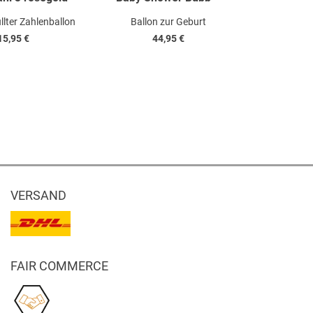
llter Zahlenballon
Ballon zur Geburt
Zum Geburt
15,95 €
44,95 €
1
VERSAND
FAIR COMMERCE