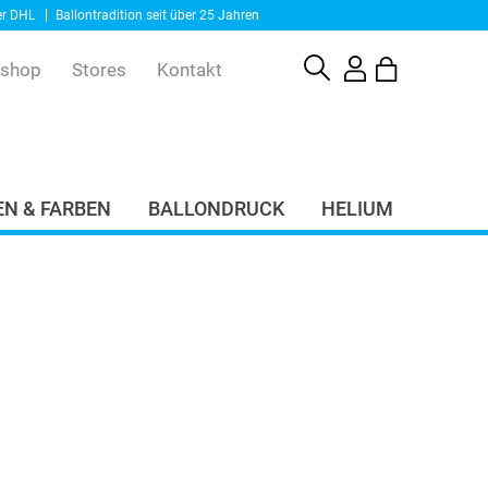
er DHL
Ballontradition seit über 25 Jahren
eshop
Stores
Kontakt
N & FARBEN
BALLONDRUCK
HELIUM