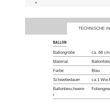
+
TECHNISCHE I
BALLON
Ballongröße
ca. 66 cm
Material
Ballonfoli
Farbe
Blau
Schwebedauer
ca.1 Woc
Ballonbeschwere
Foliengew
r