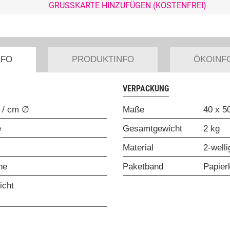
GRUSSKARTE HINZUFÜGEN (KOSTENFREI)
NFO
PRODUKTINFO
ÖKOINF
VERPACKUNG
 / cm ∅
Maße
40 x 5
e
Gesamtgewicht
2 kg
Material
2-well
he
Paketband
Papier
icht