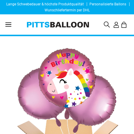
Lange Schwebedauer & höchste Produktqualität
Personalisierte Ballons
Wunschliefertermin per DHL