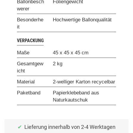
Ballonbesch
Foliengewicht
werer
Besonderhe
Hochwertige Ballonqualität
it
VERPACKUNG
Maße
45 x 45 x 45 cm
Gesamtgew
2 kg
icht
Material
2-welliger Karton recycelbar
Paketband
Papierklebeband aus
Naturkautschuk
Lieferung innerhalb von 2-4 Werktagen