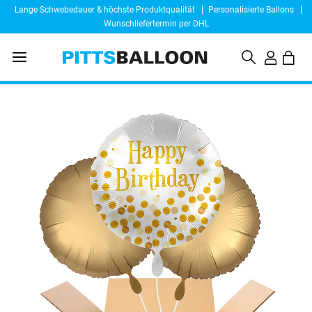
Lange Schwebedauer & höchste Produktqualität
Personalisierte Ballons
Wunschliefertermin per DHL