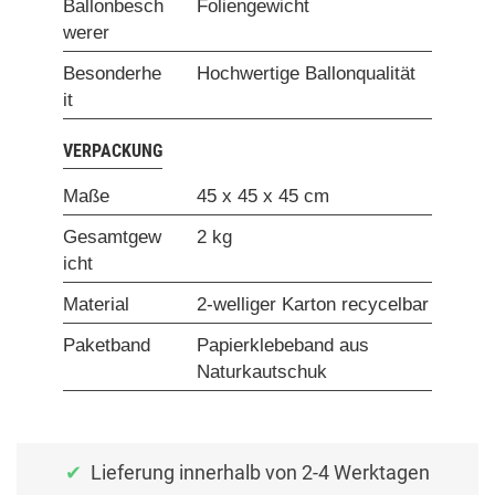
Ballonbesch
Foliengewicht
werer
Besonderhe
Hochwertige Ballonqualität
it
VERPACKUNG
Maße
45 x 45 x 45 cm
Gesamtgew
2 kg
icht
Material
2-welliger Karton recycelbar
Paketband
Papierklebeband aus
Naturkautschuk
Lieferung innerhalb von 2-4 Werktagen