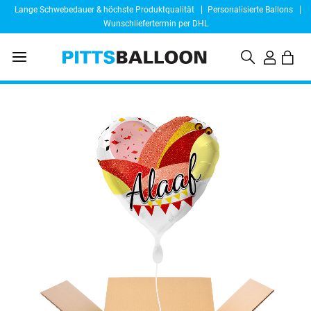
Lange Schwebedauer & höchste Produktqualität
Personalisierte Ballons
Wunschliefertermin per DHL