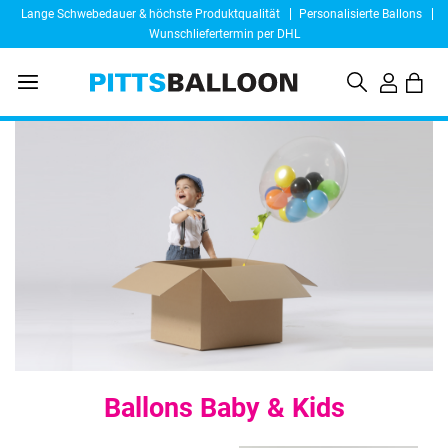
Lange Schwebedauer & höchste Produktqualität
Personalisierte Ballons
Wunschliefertermin per DHL
Ballons Baby & Kids